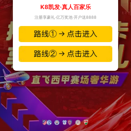
K8凯发·真人百家乐
注册享豪礼·亿万奖池·开户送8888